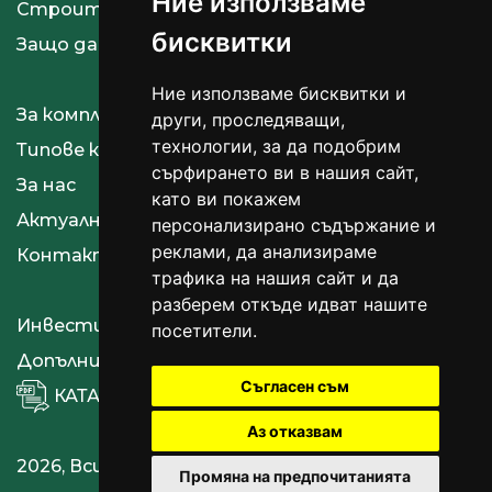
Ние използваме
Строителство
бисквитки
Защо да купя Evergreen Cottages
Ние използваме бисквитки и
За комплекса
други, проследяващи,
технологии, за да подобрим
Типове къщи
сърфирането ви в нашия сайт,
За нас
като ви покажем
Актуално
персонализирано съдържание и
реклами, да анализираме
Контакти
трафика на нашия сайт и да
разберем откъде идват нашите
Инвестиционни проекти
посетители.
Допълнителни опции
Съгласен съм
КАТАЛОГ
Аз отказвам
2026, Всички права запазени.
Промяна на предпочитанията