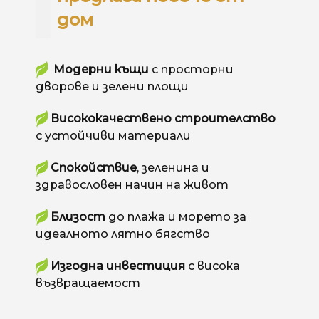
дом
Модерни къщи
с просторни
дворове и зелени площи
Висококачествено строителство
с устойчиви материали
Спокойствие
, зеленина и
здравословен начин на живот
Близост
до плажа и морето за
идеалното лятно бягство
Изгодна инвестиция
с висока
възвращаемост