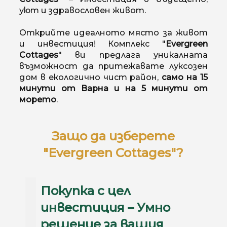
уют и здравословен живот.
Открийте идеалното място за живот
и инвестиция! Комплекс "
Evergreen
Cottages
" ви предлага уникалната
възможност да притежавате луксозен
дом в екологично чист район,
само на 15
минути от Варна и на 5 минути от
морето
.
Защо да изберете
"Evergreen Cottages"?
Покупка с цел
инвестиция – Умно
решение за вашия