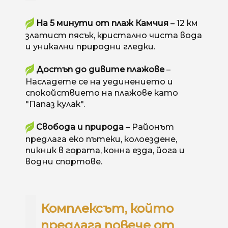
На 5 минути от плаж Камчия
– 12 км
златист пясък, кристално чиста вода
и уникални природни гледки.
Достъп до дивите плажове
–
Насладете се на уединението и
спокойствието на плажове като
"Папаз кулак".
Свобода и природа
– Районът
предлага еко пътеки, колоездене,
пикник в гората, конна езда, йога и
водни спортове.
Комплексът, който
предлага повече от