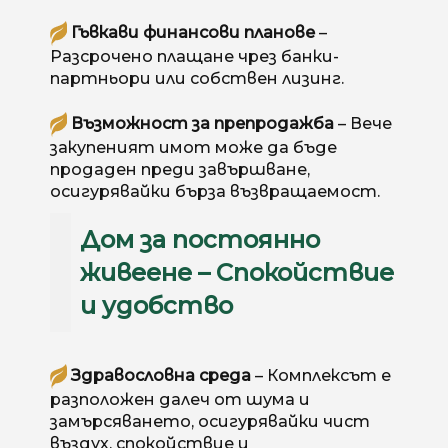
Гъвкави финансови планове
–
Разсрочено плащане чрез банки-
партньори или собствен лизинг.
Възможност за препродажба
– Вече
закупеният имот може да бъде
продаден преди завършване,
осигурявайки бърза възвращаемост.
Дом за постоянно
живеене – Спокойствие
и удобство
Здравословна среда
– Комплексът е
разположен далеч от шума и
замърсяването, осигурявайки чист
въздух, спокойствие и